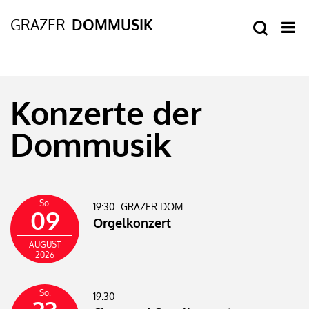
Konzerte der
Dommusik
So.
19:30
GRAZER DOM
09
Orgelkonzert
AUGUST
2026
So.
19:30