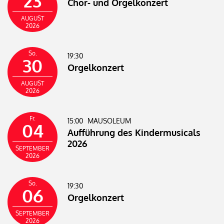
23
Chor- und Orgelkonzert
AUGUST
2026
So.
19:30
30
Orgelkonzert
AUGUST
2026
Fr.
15:00
MAUSOLEUM
04
Aufführung des Kindermusicals
2026
SEPTEMBER
2026
So.
19:30
06
Orgelkonzert
SEPTEMBER
2026